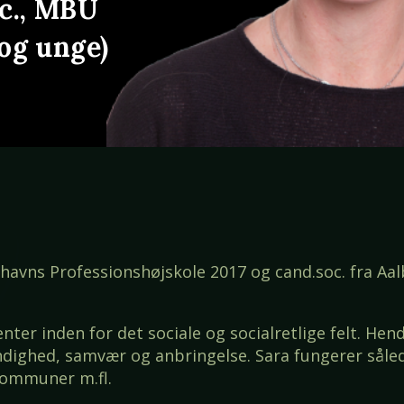
oc., MBU
 og unge)
nhavns Professionshøjskole 2017 og cand.soc. fra Aa
enter inden for det sociale og socialretlige felt. H
yndighed, samvær og anbringelse. Sara fungerer sål
 kommuner m.fl.