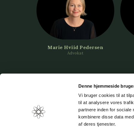
Marie Hviid Pedersen
Advokat
Denne hjemmeside bruger
Vi bruger cookies til at til
til at analysere vores tra
UNIVERSADVOKATER
partnere inden for sociale
(+45) 8
kombinere disse data med a
mail@u
Vestergade 3
af deres tjenester.
rnDK-8000 Aarhus C