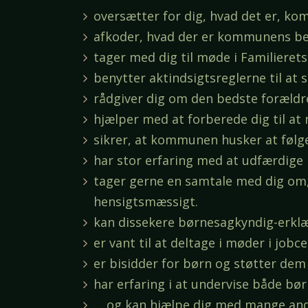
oversætter for dig, hvad det er, ko
afkoder, hvad der er kommunens b
tager med dig til møde i Familiere
benytter aktindsigtsreglerne til at s
rådgiver dig om den bedste foræld
hjælper med at forberede dig til at 
sikrer, at kommunen husker at følge
har stor erfaring med at udfærdige 
tager gerne en samtale med dig om, 
hensigtsmæssigt.
kan dissekere børnesagkyndig-erkl
er vant til at deltage i møder i j
er bisidder for børn og støtter de
har erfaring i at undervise både bø
… og kan hjælpe dig med mange andr