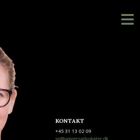
KONTAKT
+45 31 13 02 09
sn@universadvokater.dk