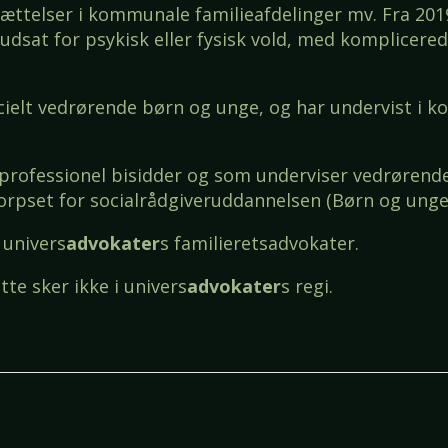
ættelser i kommunale familieafdelinger mv. Fra 201
udsat for psykisk eller fysisk vold, med komplicere
ielt vedrørende børn og unge, og har undervist i ko
 professionel bisidder og som underviser vedrørende
rpset for socialrådgiveruddannelsen (Børn og unge
 univers
advokater
s familieretsadvokater.
te sker ikke i univers
advokater
s regi.