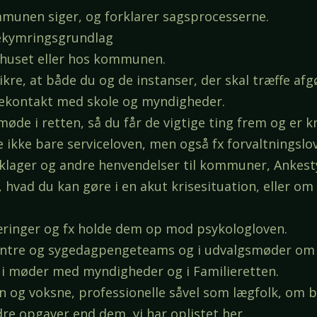
mmunen siger, og forklarer sagsprocesserne.
ekymringsgrundlag
tshuset eller hos kommunen.
ikre, at både du og de instanser, der skal træffe afg
rekontakt med skole og myndigheder.
møde i retten, så du får de vigtige ting frem og er k
 ikke bare serviceloven, men også fx forvaltningslo
klager og andre henvendelser til kommuner, Ankestyr
hvad du kan gøre i en akut krisesituation, eller o
æringer og fx holde dem op mod psykologloven.
obcentre og sygedagpengeteams og i udvalgsmøder om 
m i møder med myndigheder og i Familieretten.
rn og voksne, professionelle såvel som lægfolk, om 
e opgaver end dem, vi har oplistet her.