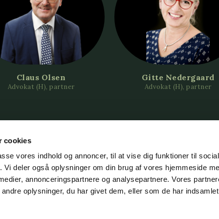
Claus Olsen
Gitte Nedergaard
Advokat (H), partner
Advokat (H), partner
 cookies
passe vores indhold og annoncer, til at vise dig funktioner til soci
fik. Vi deler også oplysninger om din brug af vores hjemmeside m
 medier, annonceringspartnere og analysepartnere. Vores partne
9 34 35 36
CVR DK-44 27 89 28
ndre oplysninger, du har givet dem, eller som de har indsamlet 
niversadvokater.dk