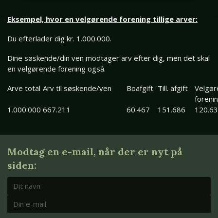
Eksempel, hvor en velgørende forening tillige arver:
Du efterlader dig kr. 1.000.000.
Dine søskende/din ven modtager arv efter dig, men det skal
en velgørende forening også.
Arve total
Arv til søskende/ven
Boafgift
Till. afgift
Velgør
foreni
1.000.000
667.211
60.467
151.686
120.6
Modtag en e-mail, når der er nyt på
siden: