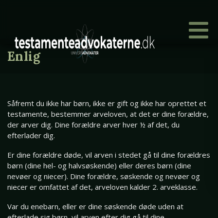
Enlig
Såfremt du ikke har børn, ikke er gift og ikke har oprettet et
testamente, bestemmer arveloven, at det er dine forældre,
der arver dig. Dine forældre arver hver ½ af det, du
efterlader dig.
Er dine forældre døde, vil arven i stedet gå til dine forældres
børn (dine hel- og halvsøskende) eller deres børn (dine
nevøer og niecer). Dine forældre, søskende og nevøer og
niecer er omfattet af det, arveloven kalder 2. arveklasse.
Var du enebarn, eller er dine søskende døde uden at
efterlade sig børn, vil arven efter dig gå til dine