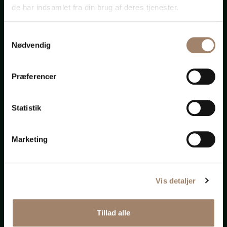
de har indsamlet fra din brug af deres tjenester.
Er I
Samtykkevalg
Nødvendig
gift?
Præferencer
Statistik
Er du
Marketing
enlig?
Vis detaljer
Tillad alle