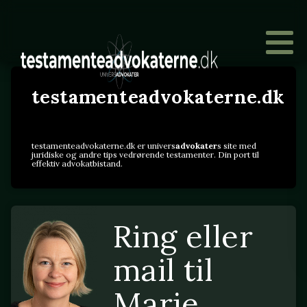
testamenteadvokaterne.dk
testamenteadvokaterne.dk er univers
advokater
s site med
juridiske og andre tips vedrørende testamenter. Din port til
effektiv advokatbistand.
Ring eller
mail til
Marie.