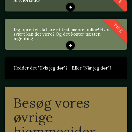
Arveforskud?
TIPS
Jeg opretter da bare et testamente online! Hvor
svært kan det være? Og det koster næsten
ingenting …
Hedder det "Hvis jeg dør"? - Eller "Når jeg dør"?
Besøg vores
øvrige
hjemmesider