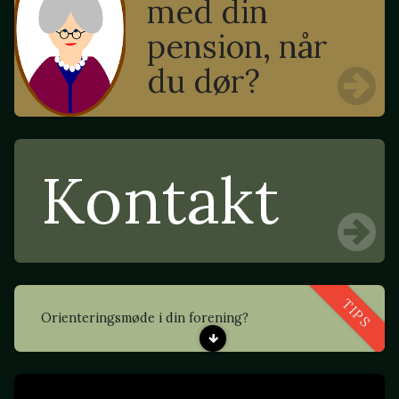
med din
pension, når
du dør?
Kontakt
TIPS
Orienteringsmøde i din forening?