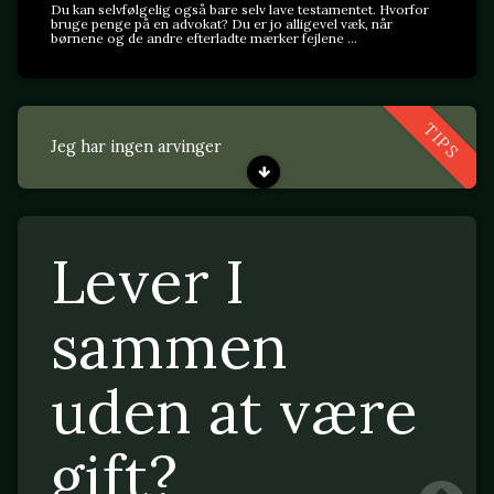
Du kan selvfølgelig også bare selv lave testamentet. Hvorfor
bruge penge på en advokat? Du er jo alligevel væk, når
børnene og de andre efterladte mærker fejlene ...
TIPS
Jeg har ingen arvinger
Lever I
sammen
uden at være
gift?