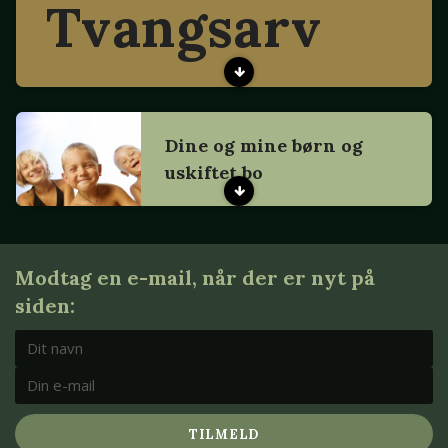
Tvangsarv
Dine og mine børn og
uskiftet bo
Modtag en e-mail, når der er nyt på
siden:
TILMELD