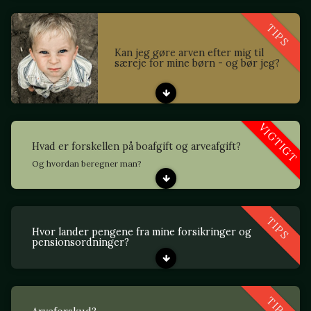
TIPS
Kan jeg gøre arven efter mig til
særeje for mine børn - og bør jeg?
VIGTIGT
Hvad er forskellen på boafgift og arveafgift?
Og hvordan beregner man?
TIPS
Hvor lander pengene fra mine forsikringer og
pensionsordninger?
TIPS